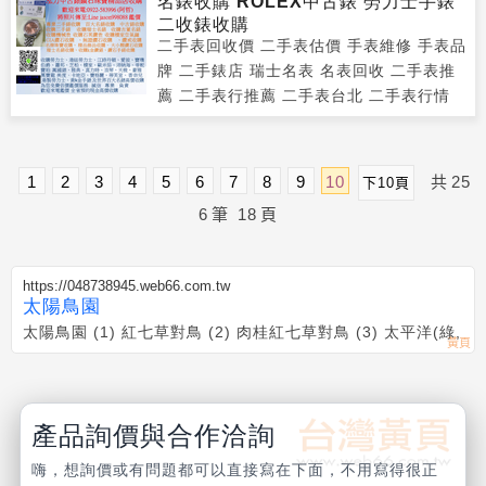
名錶收購 ROLEX中古錶 勞力士手錶
二收錶收購
二手表回收價 二手表估價 手表維修 手表品
牌 二手錶店 瑞士名表 名表回收 二手表推
薦 二手表行推薦 二手表台北 二手表行情
1
2
3
4
5
6
7
8
9
10
共
25
下10頁
6
筆
18
頁
https://048738945.web66.com.tw
太陽鳥園
太陽鳥園 (1) 紅七草對鳥 (2) 肉桂紅七草對鳥 (3) 太平洋(綠,
產品詢價與合作洽詢
嗨，想詢價或有問題都可以直接寫在下面，不用寫得很正