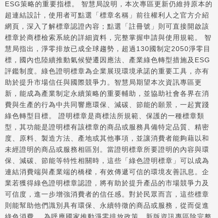
ESG策略的重要指標。 智慧局說明，本次專區更新仍維持原本的
超連結設計，使用者可點選「標章名稱」前往權利人之官方介紹
網頁，深入了解標章認證內容；點選「註冊號」則可直接開啟該
標章於商標檢索系統的詳細資料，完整掌握申請與使用規範。 智
慧局指出，淨零排放已成全球趨勢，超過130國制定2050淨零目
標，國內也陸續推動氣候變遷因應法、產業綠色轉型措施及ESG
評鑑制度。綠色證明標章為企業展現環境承諾的重要工具，亦有
助於提升市場信任與國際競爭力。智慧局期望本次資訊專區更
新，能成為產業制定永續策略的重要輔助，並協助社會各界在消
費與生產的行為中共同響應環保、減碳、節能的願景，一起實踐
綠色轉型目標。 證明標章是商標法所規範、保護的一種標章類
型，其功能是證明標有該標章的商品或服務具備特定品質、精密
度、原料、製造方法、產地或其他事項，並讓消費者能夠藉以和
未經證明的商品或服務相區別。當證明標章所要證明的內容與環
保、減碳、節能等特性相關時，這些「綠色證明標章」可以成為
連結消費端與產業端的橋樑，有效傳遞可信的環境友善訊息。企
業若獲得綠色證明標章認證，將有助於提升產品的市場競爭力及
可信度，進一步增強消費者的信任感。對於民眾而言，這些標章
則能幫助他們識別具有環保、永續特徵的商品或服務，從而促進
綠色消費。 為呼應國家推動淨零排放政策，新版資訊專區除完整