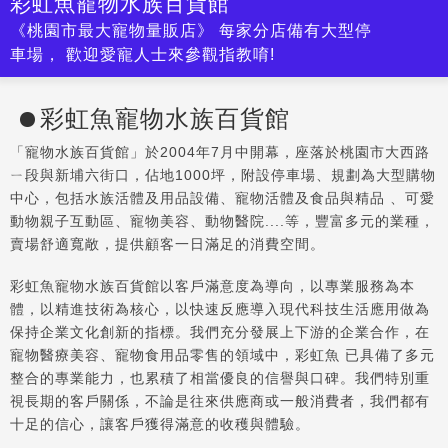
彩虹魚寵物水族百貨館
《桃園市最大寵物量販店》 每家分店備有大型停
車場， 歡迎愛寵人士來參觀指教唷!
彩虹魚寵物水族百貨館
「寵物水族百貨館」於2004年7月中開幕，座落於桃園市大西路
ㄧ段與新埔六街口，佔地1000坪，附設停車場、規劃為大型購物
中心，包括水族活體及用品設備、寵物活體及食品與精品 、可愛
動物親子互動區、寵物美容、動物醫院....等，豐富多元的業種，
賣場舒適寬敞，提供顧客一日滿足的消費空間。
彩虹魚寵物水族百貨館以客戶滿意度為導向，以專業服務為本
體，以精進技術為核心，以快速反應導入現代科技生活應用做為
保持企業文化創新的指標。我們充分發展上下游的企業合作，在
寵物醫療美容、寵物食用品零售的領域中，彩虹魚 已具備了多元
整合的專業能力，也累積了相當優良的信譽與口碑。我們特別重
視長期的客戶關係，不論是往來供應商或一般消費者，我們都有
十足的信心，讓客戶獲得滿意的收穫與體驗。