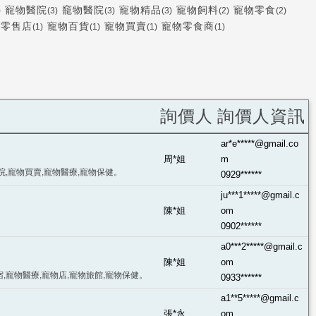
寵物醫院
竉物醫院
寵物精品
寵物飼料
寵物零食
)
(3)
(3)
(3)
(2)
(2)
品零售店
寵物百貨
寵物買賣
寵物零食商
(1)
(1)
(1)
(1)
詢價人
詢價人資訊
ar*e*****@gmail.co
周*姐
m
院,寵物買賣,寵物醫療,寵物保健。
0929******
ju***1*****@gmail.c
陳*姐
om
0902******
a0***2*****@gmail.c
陳*姐
om
宿,寵物醫療,寵物店,寵物旅館,寵物保健。
0933******
a1**5*****@gmail.c
張*永
om