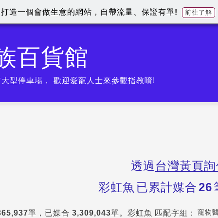
打造一個會做生意的網站，自帶流量、保證有單!
前往了解
族百貨館
大型停車場， 歡迎愛寵人士來參觀指教唷!
透過
台灣黃頁詢
彩虹魚
已累計媒合
26
寵物
365,937
單，已媒合
3,309,043
單。
彩虹魚
匹配字組：