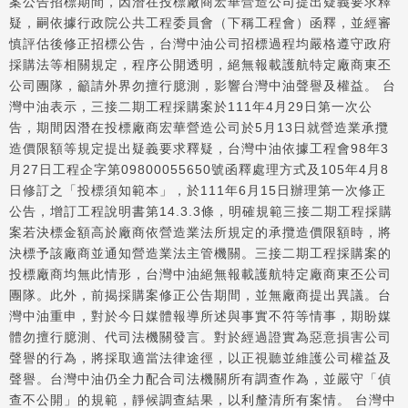
案公告招標期間，因潛在投標廠商宏華營造公司提出疑義要求釋
疑，嗣依據行政院公共工程委員會（下稱工程會）函釋，並經審
慎評估後修正招標公告，台灣中油公司招標過程均嚴格遵守政府
採購法等相關規定，程序公開透明，絕無報載護航特定廠商東丕
公司團隊，籲請外界勿擅行臆測，影響台灣中油聲譽及權益。 台
灣中油表示，三接二期工程採購案於111年4月29日第一次公
告，期間因潛在投標廠商宏華營造公司於5月13日就營造業承攬
造價限額等規定提出疑義要求釋疑，台灣中油依據工程會98年3
月27日工程企字第09800055650號函釋處理方式及105年4月8
日修訂之「投標須知範本」，於111年6月15日辦理第一次修正
公告，增訂工程說明書第14.3.3條，明確規範三接二期工程採購
案若決標金額高於廠商依營造業法所規定的承攬造價限額時，將
決標予該廠商並通知營造業法主管機關。三接二期工程採購案的
投標廠商均無此情形，台灣中油絕無報載護航特定廠商東丕公司
團隊。此外，前揭採購案修正公告期間，並無廠商提出異議。台
灣中油重申，對於今日媒體報導所述與事實不符等情事，期盼媒
體勿擅行臆測、代司法機關發言。對於經過證實為惡意損害公司
聲譽的行為，將採取適當法律途徑，以正視聽並維護公司權益及
聲譽。台灣中油仍全力配合司法機關所有調查作為，並嚴守「偵
查不公開」的規範，靜候調查結果，以利釐清所有案情。 台灣中