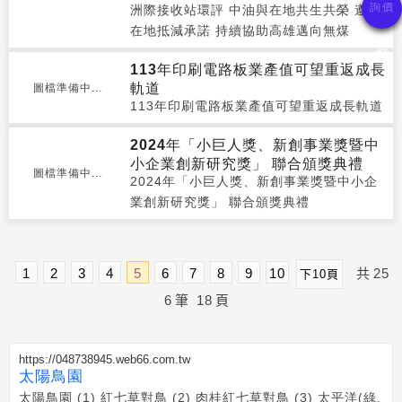
洲際接收站環評 中油與在地共生共榮 遵守
在地抵減承諾 持續協助高雄邁向無煤
113年印刷電路板業產值可望重返成長
軌道
圖檔準備中...
113年印刷電路板業產值可望重返成長軌道
2024年「小巨人獎、新創事業獎暨中
小企業創新研究獎」 聯合頒獎典禮
圖檔準備中...
2024年「小巨人獎、新創事業獎暨中小企
業創新研究獎」 聯合頒獎典禮
1
2
3
4
5
6
7
8
9
10
共
25
下10頁
6
筆
18
頁
https://048738945.web66.com.tw
太陽鳥園
太陽鳥園 (1) 紅七草對鳥 (2) 肉桂紅七草對鳥 (3) 太平洋(綠,