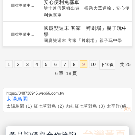
安心便利免塞車
圖檔準備中...
雙十連假返鄉出遊，搭乘大眾運輸，安心便
利免塞車
國慶雙週末 客家「孵劇場」親子玩中
學
圖檔準備中...
國慶雙週末 客家「孵劇場」親子玩中學
1
2
3
4
5
6
7
8
9
10
共
25
下10頁
6
筆
18
頁
https://048738945.web66.com.tw
太陽鳥園
太陽鳥園 (1) 紅七草對鳥 (2) 肉桂紅七草對鳥 (3) 太平洋(綠,
產品詢價與合作洽詢