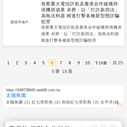
視察重大電信詐欺及臺美合作破獲跨
境機房成果 卓揆：以「打詐新四法」
為執法利器 精進打擊各種新型態詐騙
犯罪
圖檔準備中...
視察重大電信詐欺及臺美合作破獲跨境機房
成果 卓揆：以「打詐新四法」為執法利器
精進打擊各種新型態詐騙犯罪
1
2
3
4
5
6
7
8
9
10
共
25
下10頁
6
筆
18
頁
https://048738945.web66.com.tw
太陽鳥園
太陽鳥園 (1) 紅七草對鳥 (2) 肉桂紅七草對鳥 (3) 太平洋(綠,