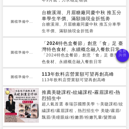
年9月底，力求穩定物價
台糖溪湖、月眉糖廠同慶中秋 推五分
車學生半價、滿額抽現金折抵劵
圖檔準備中...
台糖溪湖、月眉糖廠同慶中秋 推五分車學
生半價、滿額抽現金折抵劵
「2024特色盒餐節」創意「食」足 臺
灣特色食材、永續概念融入餐飲日常
圖檔準備中...
「2024特色盒餐節」創意「食」足 臺灣特
色食材、永續概念融入餐飲日常
113年飲料店營業額可望再創高峰
圖檔準備中...
113年飲料店營業額可望再創高峰
推薦美睫課程-紋繡課程-霧眉課程-熱
烈招生中
超人氣首選 泰瑞莎國際美學 ✨美睫課程/紋
繍課程/霧眉課程，熱烈招生中 美睫/霧眉/
飄眉/美瞳眼線/粉嫩唇/粉嫩乳暈/髮際線